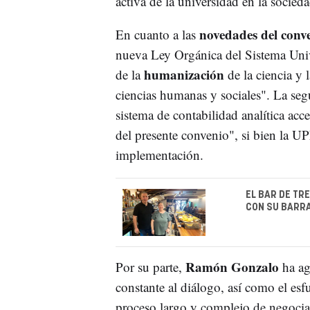
activa de la universidad en la socieda
novedades del conv
En cuanto a las
nueva Ley Orgánica del Sistema Univ
humanización
de la
de la ciencia y l
ciencias humanas y sociales". La seg
sistema de contabilidad analítica acc
del presente convenio", si bien la UP
implementación.
EL BAR DE TR
CON SU BARRA
Ramón Gonzalo
Por su parte,
ha ag
constante al diálogo, así como el es
proceso largo y complejo de negocia