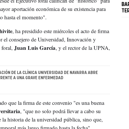
de el Ejecutivo foral califican de "histórico" para
BA
mayor aportación económica de su existencia para
TE
do hasta el momento".
ivite
, ha presidido este miércoles el acto de firma
or el consejero de Universidad, Innovación y
Juan Luis García
 foral,
, y el rector de la UPNA,
ACIÓN DE LA CLÍNICA UNIVERSIDAD DE NAVARRA ABRE
FRENTE A UNA GRAVE ENFERMEDAD
ado que la firma de este convenio "es una buena
ersitaria
, "que no solo podrá llevar a cabo su
 la historia de la universidad pública, sino que,
emporal más largo firmado hasta la fecha".