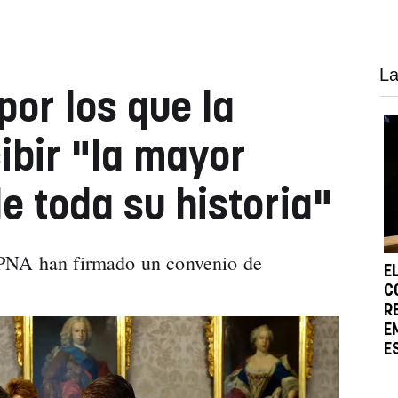
La
por los que la
ibir "la mayor
e toda su historia"
UPNA han firmado un convenio de
E
.
C
R
E
E