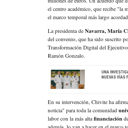
millones de euros. Un acuerdo que des
el centro académico, que recibe "la 
el marco temporal más largo acorda
Navarra, María Ch
La presidenta de
del convenio, que ha sido suscrito p
Transformación Digital del Ejecutivo
Ramón Gonzalo.
UNA INVESTIG
NUEVAS VÍAS 
En su intervención, Chivite ha afirm
univ
noticia" para toda la comunidad
financiación
labor con la más alta
de
además, lo van a hacer en el marco t