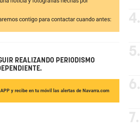
una noticia y fotografías hechas por
4
laremos contigo para contactar cuando antes:
5
GUIR REALIZANDO PERIODISMO
DEPENDIENTE.
6
sAPP y recibe en tu móvil las alertas de Navarra.com
7.