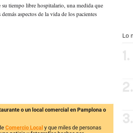
de su tiempo libre hospitalario, una medida que
 demás aspectos de la vida de los pacientes
Lo 
1.
2
staurante o un local comercial en Pamplona o
3
 de
Comercio Local
y que miles de personas