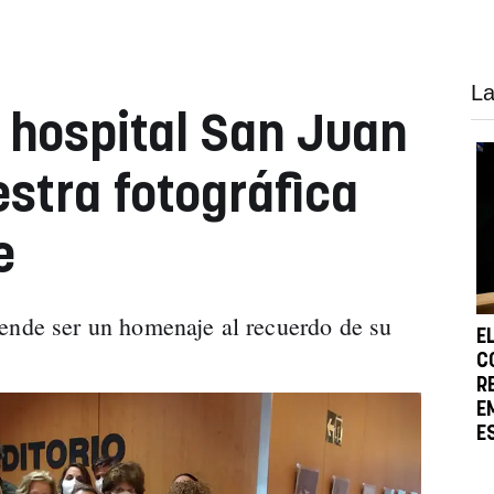
La
 hospital San Juan
estra fotográfica
e
ende ser un homenaje al recuerdo de su
E
C
R
E
E