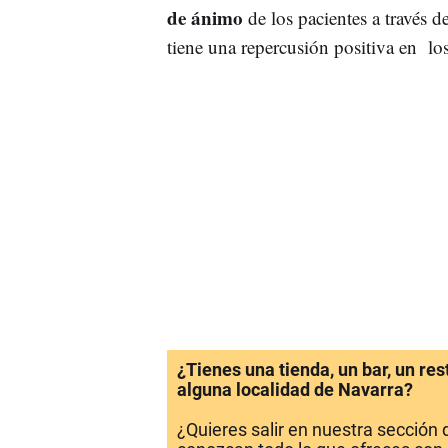
de ánimo
de los pacientes a través 
tiene una repercusión positiva en los
¿Tienes una tienda, un bar, un re
alguna localidad de Navarra?
¿Quieres salir en nuestra sección