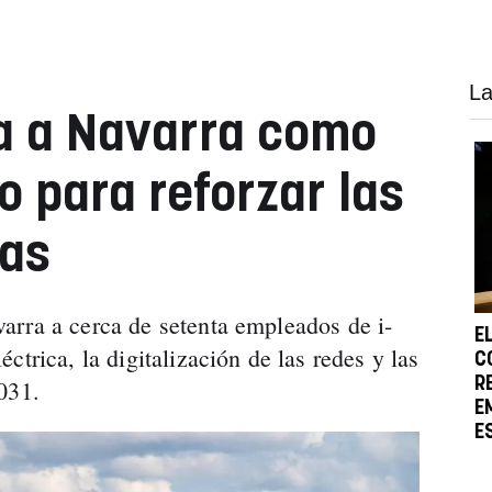
La
úa a Navarra como
o para reforzar las
cas
arra a cerca de setenta empleados de i-
E
ctrica, la digitalización de las redes y las
C
R
031.
E
E