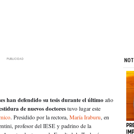
NOT
es han defendido su tesis durante el último
año
estidura de nuevos doctores
tuvo lugar este
émico
. Presidido por la rectora,
María Iraburu
, en
entini, profesor del IESE y padrino de la
PR
IM