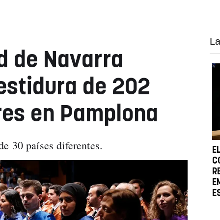
La
d de Navarra
vestidura de 202
res en Pamplona
de 30 países diferentes.
E
C
R
E
E