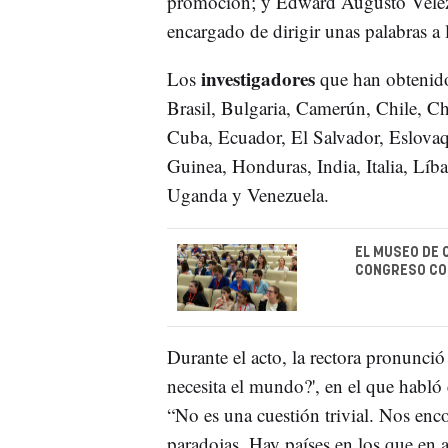
promoción; y Edward Augusto Vélez 
encargado de dirigir unas palabras a 
investigadores
Los
que han obtenido
Brasil, Bulgaria, Camerún, Chile, Ch
Cuba, Ecuador, El Salvador, Eslovaq
Guinea, Honduras, India, Italia, Líb
Uganda y Venezuela.
EL MUSEO DE 
CONGRESO CO
Durante el acto, la rectora pronunció
necesita el mundo?', en el que habló
“No es una cuestión trivial. Nos en
paradojas. Hay países en los que en 