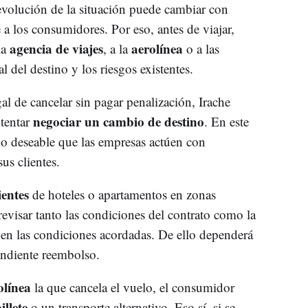
 evolución de la situación puede cambiar con
 a los consumidores. Por eso, antes de viajar,
agencia de viajes
aerolínea
la
, a la
o a las
l del destino y los riesgos existentes.
l de cancelar sin pagar penalización, Irache
negociar un cambio de destino
tentar
. En este
do deseable que las empresas actúen con
sus clientes.
entes
de hoteles o apartamentos en zonas
 revisar tanto las condiciones del contrato como la
io en las condiciones acordadas. De ello dependerá
ondiente reembolso.
olínea
la que cancela el vuelo, el consumidor
illete
o un transporte alternativo. Eso sí, si se