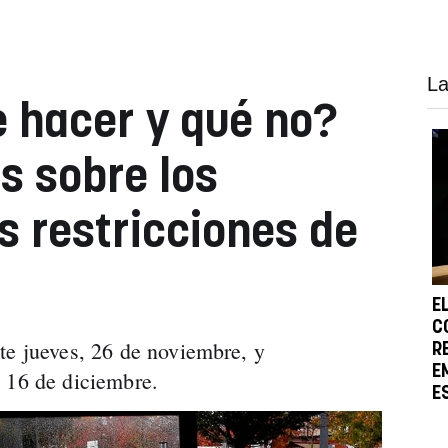
La
 hacer y qué no?
s sobre los
s restricciones de
E
C
te jueves, 26 de noviembre, y
R
E
 16 de diciembre.
E