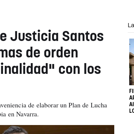
La
de Justicia Santos
emas de orden
inalidad" con los
F
A
nveniencia de elaborar un Plan de Lucha
A
L
ia en Navarra.