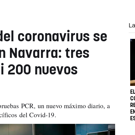
La
el coronavirus se
n Navarra: tres
i 200 nuevos
E
C
 pruebas PCR, un nuevo máximo diario, a
R
E
cíficos del Covid-19.
E