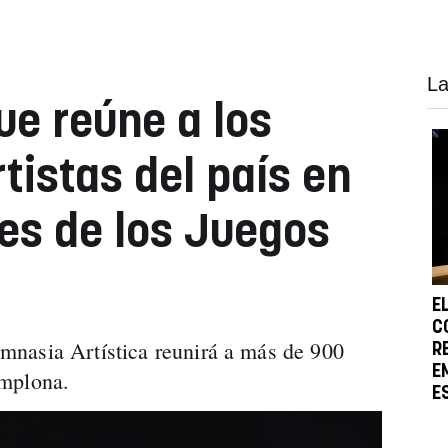
La
ue reúne a los
tistas del país en
es de los Juegos
E
C
nasia Artística reunirá a más de 900
R
E
amplona.
E