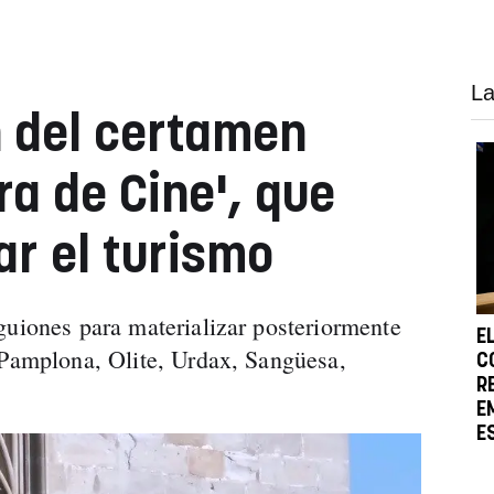
La
 del certamen
ra de Cine', que
r el turismo
guiones para materializar posteriormente
E
 Pamplona, Olite, Urdax, Sangüesa,
C
R
E
E