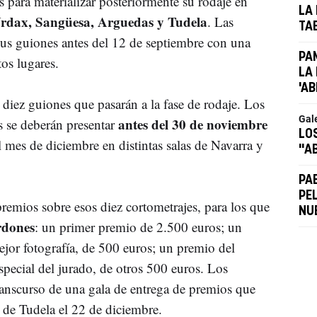
 para materializar posteriormente su rodaje en
LA
Urdax, Sangüesa, Arguedas y Tudela
. Las
TA
sus guiones antes del 12 de septiembre con una
PA
os lugares.
LA
'A
 diez guiones que pasarán a la fase de rodaje. Los
Gal
antes del 30 de noviembre
 se deberán presentar
LO
l mes de diciembre en distintas salas de Navarra y
"A
PA
PE
 premios sobre esos diez cortometrajes, para los que
NU
rdones
: un primer premio de 2.500 euros; un
ejor fotografía, de 500 euros; un premio del
pecial del jurado, de otros 500 euros. Los
ranscurso de una gala de entrega de premios que
 de Tudela el 22 de diciembre.