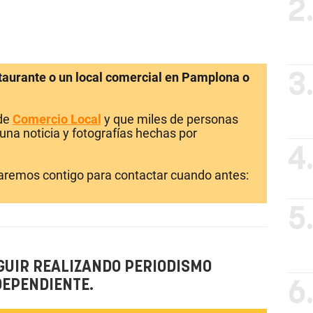
2
staurante o un local comercial en Pamplona o
3
 de
Comercio Local
y que miles de personas
una noticia y fotografías hechas por
4
laremos contigo para contactar cuando antes:
5
GUIR REALIZANDO PERIODISMO
DEPENDIENTE.
6