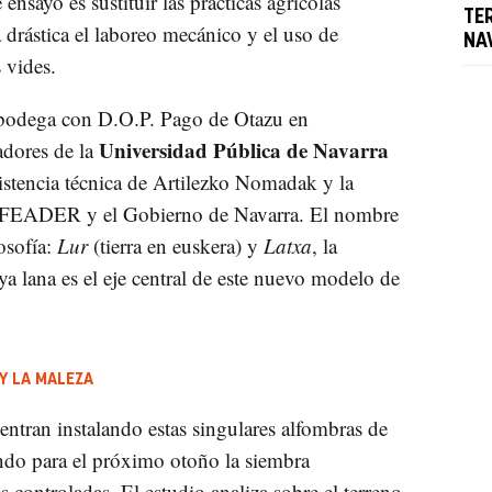
 ensayo es sustituir las prácticas agrícolas
TE
drástica el laboreo mecánico y el uso de
NA
 vides.
a bodega con D.O.P. Pago de Otazu en
Universidad Pública de Navarra
adores de la
istencia técnica de Artilezko Nomadak y la
s FEADER y el Gobierno de Navarra. El nombre
osofía:
Lur
(tierra en euskera) y
Latxa
, la
a lana es el eje central de este nuevo modelo de
Y LA MALEZA
uentran instalando estas singulares alfombras de
ando para el próximo otoño la siembra
 controladas. El estudio analiza sobre el terreno