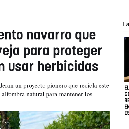
La
vento navarro que
veja para proteger
n usar herbicidas
eran un proyecto pionero que recicla este
E
 alfombra natural para mantener los
C
R
E
E