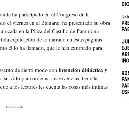
DI
onde ha participado en el Congreso de la
Gal
o el viernes en el Baluarte, ha presentado su obra
PR
PA
ubicada en la Plaza del Castillo de Pamplona
ida explicación de lo narrado en estas páginas
JU
omo él lo ha llamado, que le han extirpado para
EJ
AB
IN
intención didáctica y
, escrito de cierto modo con
RO
ha servido para ordenar sus vivencias, tiene la
PA
ue a los lectores les cuenta las cosas más íntimas
PA
ES