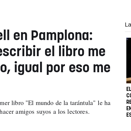
La
ll en Pamplona:
cribir el libro me
o, igual por eso me
E
C
mer libro "El mundo de la tarántula" le ha
R
E
hacer amigos suyos a los lectores.
E