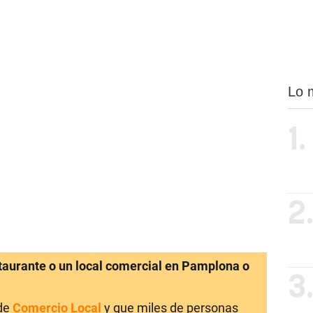
Lo 
1.
2
staurante o un local comercial en Pamplona o
3
 de
Comercio Local
y que miles de personas