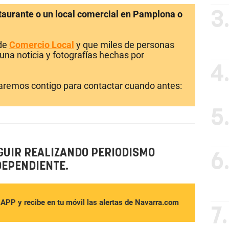
staurante o un local comercial en Pamplona o
3
 de
Comercio Local
y que miles de personas
una noticia y fotografías hechas por
4
laremos contigo para contactar cuando antes:
5
GUIR REALIZANDO PERIODISMO
6
DEPENDIENTE.
sAPP y recibe en tu móvil las alertas de Navarra.com
7.