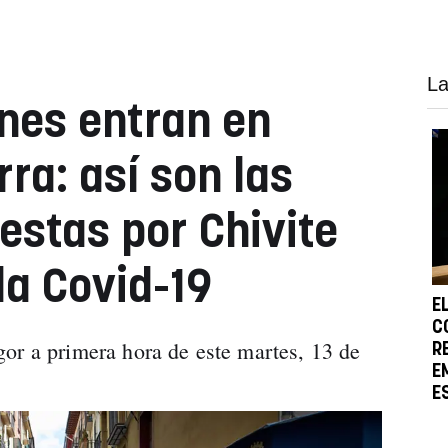
La
ones entran en
ra: así son las
stas por Chivite
la Covid-19
E
C
or a primera hora de este martes, 13 de
R
E
E