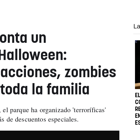
La
onta un
Halloween:
racciones, zombies
toda la familia
E
C
el parque ha organizado 'terroríficas'
R
E
s de descuentos especiales.
E