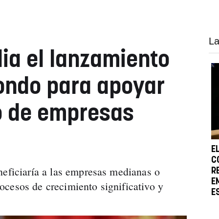
La
ia el lanzamiento
ondo para apoyar
o de empresas
E
C
neficiaría a las empresas medianas o
R
E
cesos de crecimiento significativo y
E