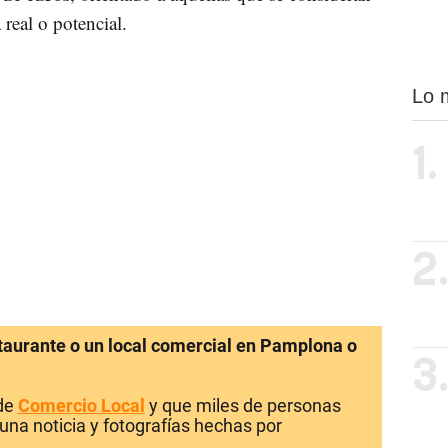
 real o potencial.
Lo 
1.
2
staurante o un local comercial en Pamplona o
3
 de
Comercio Local
y que miles de personas
una noticia y fotografías hechas por