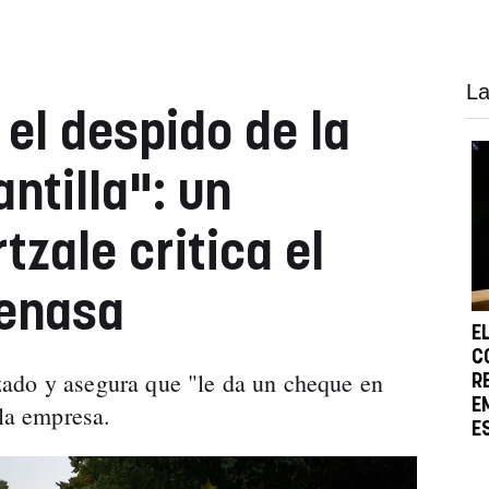
La
el despido de la
antilla": un
tzale critica el
renasa
E
C
ado y asegura que "le da un cheque en
R
E
 la empresa.
E