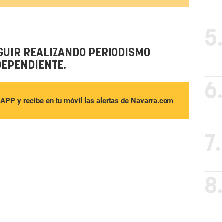
5
GUIR REALIZANDO PERIODISMO
DEPENDIENTE.
6
sAPP y recibe en tu móvil las alertas de Navarra.com
7.
8