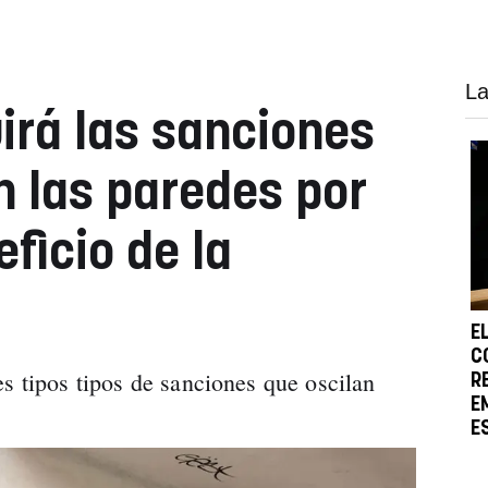
La
uirá las sanciones
n las paredes por
ficio de la
E
C
s tipos tipos de sanciones que oscilan
R
E
E