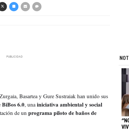
NOT
Zurgaia, Basartea y Gure Sustraiak han unido sus
BiBos 6.0
iniciativa ambiental y social
e
, una
programa piloto de baños de
ntación de un
“N
VI