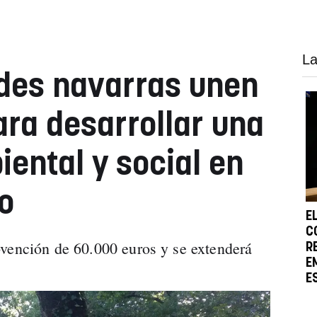
La
des navarras unen
ara desarrollar una
iental y social en
lo
E
C
vención de 60.000 euros y se extenderá
R
E
E