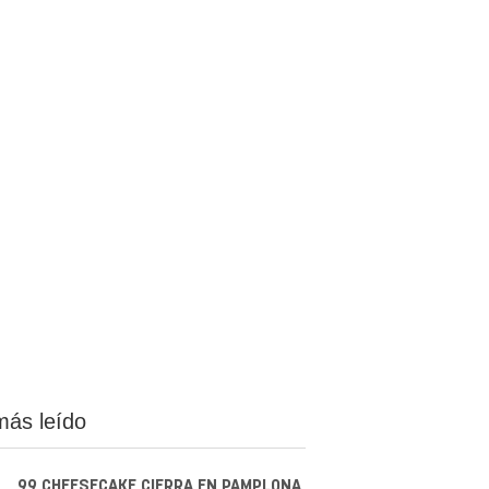
más leído
99 CHEESECAKE CIERRA EN PAMPLONA