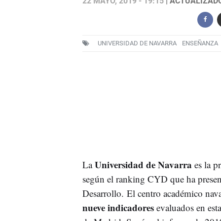
22 MAYO, 2019 - 19:15
| ACTUALIZADO:
UNIVERSIDAD DE NAVARRA
ENSEÑANZA
Universidad de Navarra
La
es la p
según el ranking CYD que ha prese
Desarrollo. El centro académico nava
nueve indicadores
evaluados en est