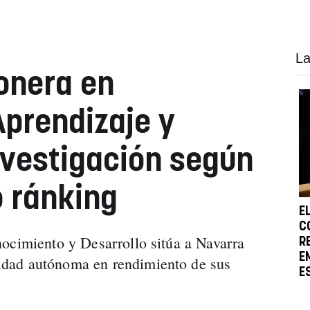
La
onera en
prendizaje y
vestigación según
o ránking
E
C
ocimiento y Desarrollo sitúa a Navarra
R
E
dad autónoma en rendimiento de sus
E