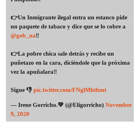
👉Un Inmigrante ilegal entra un estanco pide
un paquete de tabaco y dice que se lo cobre a
@gob_na
‼️
👉La pobre chica sale detrás y recibe un
puñetazo en la cara, diciéndole que la próxima
vez la apuñalara‼️
Sigue 👎
pic.twitter.com/FNglMhthmt
— Irene Gorricho.💚 (@Eligorricho)
November
9, 2020