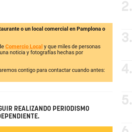
2
staurante o un local comercial en Pamplona o
3
 de
Comercio Local
y que miles de personas
una noticia y fotografías hechas por
4
laremos contigo para contactar cuando antes:
5
GUIR REALIZANDO PERIODISMO
DEPENDIENTE.
6