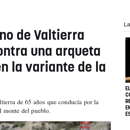
La
no de Valtierra
ontra una arqueta
n la variante de la
E
C
ltierra de 65 años que conducía por la
R
E
el monte del pueblo.
E