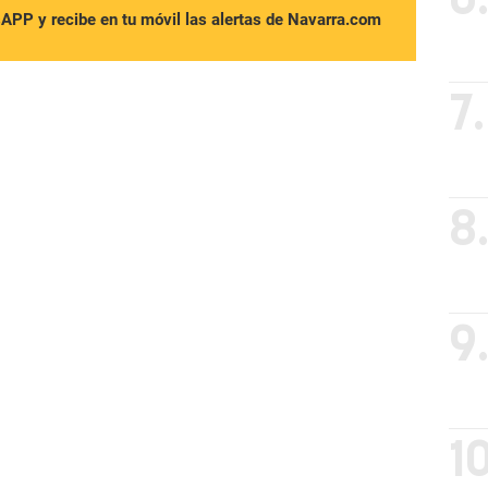
sAPP y recibe en tu móvil las alertas de Navarra.com
7.
8
9
10