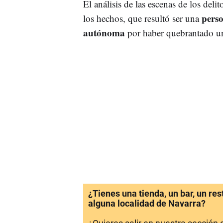
El análisis de las escenas de los deli
perso
los hechos, que resultó ser una
autónoma
por haber quebrantado un
¿Tienes una tienda, un bar, un re
alguna localidad de Navarra?