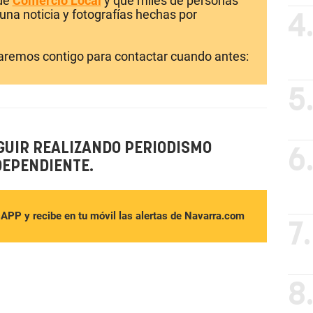
 de
Comercio Local
y que miles de personas
una noticia y fotografías hechas por
4
laremos contigo para contactar cuando antes:
5
GUIR REALIZANDO PERIODISMO
6
DEPENDIENTE.
sAPP y recibe en tu móvil las alertas de Navarra.com
7.
8