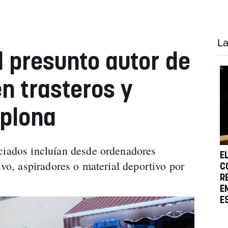
La
l presunto autor de
n trasteros y
plona
ciados incluían desde ordenadores
E
tivo, aspiradores o material deportivo por
C
R
E
E