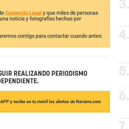
3
 de
Comercio Local
y que miles de personas
una noticia y fotografías hechas por
4
laremos contigo para contactar cuando antes:
5
GUIR REALIZANDO PERIODISMO
DEPENDIENTE.
6
sAPP y recibe en tu móvil las alertas de Navarra.com
7.