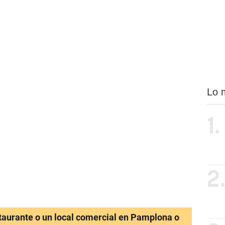
Lo 
1.
2
staurante o un local comercial en Pamplona o