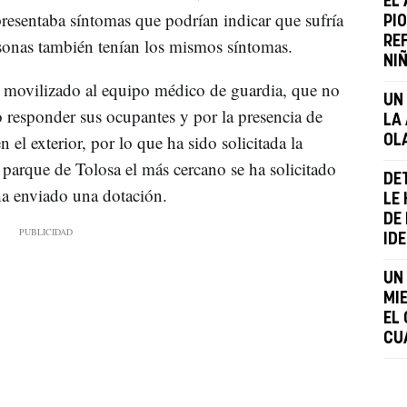
EL
resentaba síntomas que podrían indicar que sufría
PI
RE
rsonas también tenían los mismos síntomas.
NI
a movilizado al equipo médico de guardia, que no
UN
o responder sus ocupantes y por la presencia de
LA 
n el exterior, por lo que ha sido solicitada la
OL
l parque de Tolosa el más cercano se ha solicitado
DE
a enviado una dotación.
LE
DE
IDE
UN
MI
EL
CU