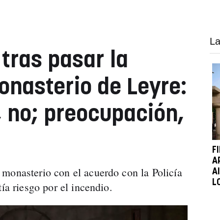
La
tras pasar la
onasterio de Leyre:
 no; preocupación,
F
A
monasterio con el acuerdo con la Policía
A
L
tía riesgo por el incendio.