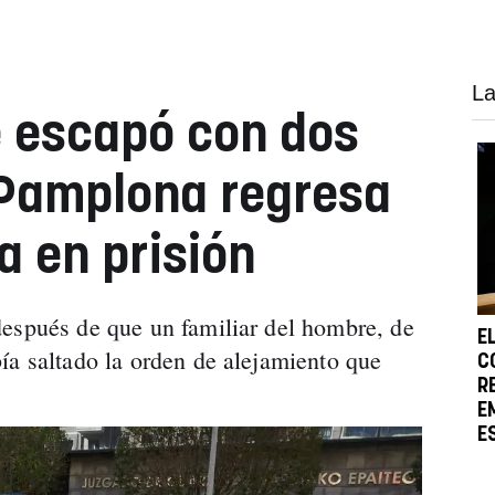
La
 escapó con dos
 Pamplona regresa
a en prisión
espués de que un familiar del hombre, de
E
ía saltado la orden de alejamiento que
C
R
E
E