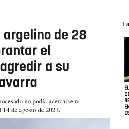
La
argelino de 28
rantar el
agredir a su
avarra
E
C
procesado no podía acercarse ni
R
E
l 14 de agosto de 2021.
E