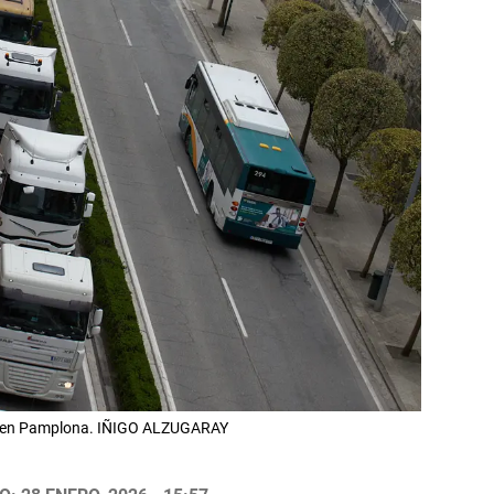
es en Pamplona. IÑIGO ALZUGARAY