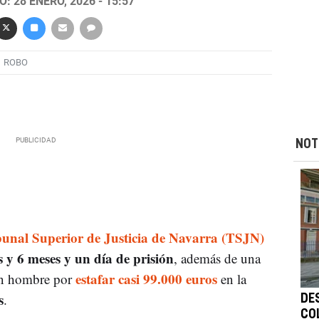
: 28 ENERO, 2026 - 15:57
ROBO
NOT
ibunal Superior de Justicia de Navarra (TSJN)
 y 6 meses y un día de prisión
, además de una
estafar casi 99.000 euros
un hombre por
en la
s
.
DE
CO