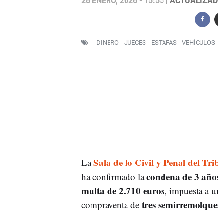
28 ENERO, 2026 - 15:55
| ACTUALIZADO
DINERO
JUECES
ESTAFAS
VEHÍCULOS
Sala de lo Civil y Penal del Tr
La
condena de 3 años
ha confirmado la
multa de 2.710 euros
, impuesta a 
tres semirremolque
compraventa de