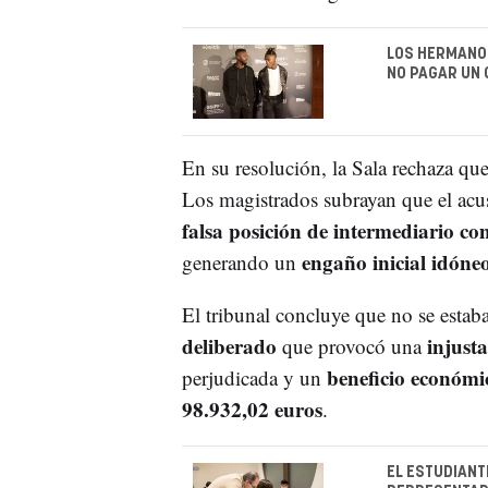
LOS HERMANOS
NO PAGAR UN 
En su resolución, la Sala rechaza qu
Los magistrados subrayan que el ac
falsa posición de intermediario co
engaño inicial idóne
generando un
El tribunal concluye que no se estaba
deliberado
injust
que provocó una
beneficio económi
perjudicada y un
98.932,02 euros
.
EL ESTUDIANT