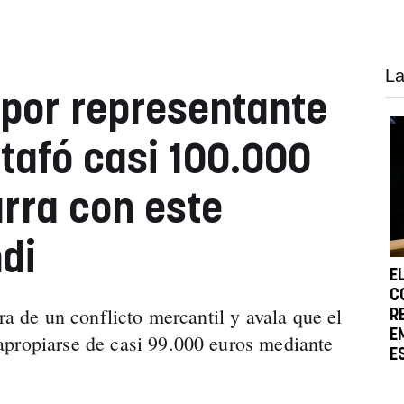
La
 por representante
stafó casi 100.000
rra con este
di
E
C
ara de un conflicto mercantil y avala que el
R
E
apropiarse de casi 99.000 euros mediante
E