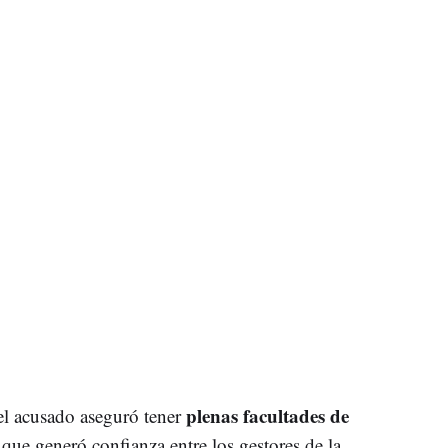
plenas facultades de
 el acusado aseguró tener
o que generó confianza entre los gestores de la