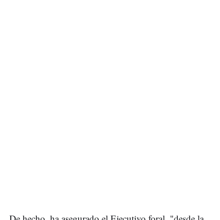
De hecho, ha asegurado el Ejecutivo foral, "desde la