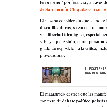
terrorismo”
por financiar, a través
San Fermín Chiquito
de
con simbol
El juez ha considerado que, aunque l
descalificadoras
, se encuentran amp
libertad ideológica
y la
, especialme
personaje
subraya que Asirón, como
grado de exposición a la crítica, inc
provocadoras.
EL EXCELENTE
BAR RESTAUR
El magistrado destaca que las manife
debate político polariz
contexto de