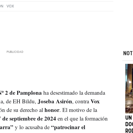
ÓN
VOX
NOT
Nº 2 de Pamplona
ha desestimado la demanda
Joseba Asirón
Vox
na, de EH Bildu,
, contra
honor
ón de su derecho al
. El motivo de la
17 de septiembre de 2024
en el que la formación
UN
DO
tarra”
“patrocinar el
y lo acusaba de
RO