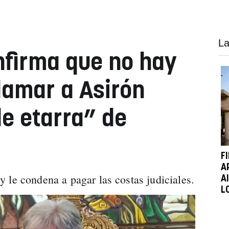
La
onfirma que no hay
lamar a Asirón
de etarra” de
F
A
 le condena a pagar las costas judiciales.
A
L