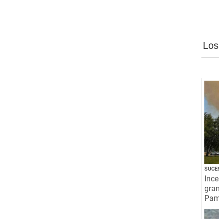
Los
SUCE
Ince
gra
Pamp