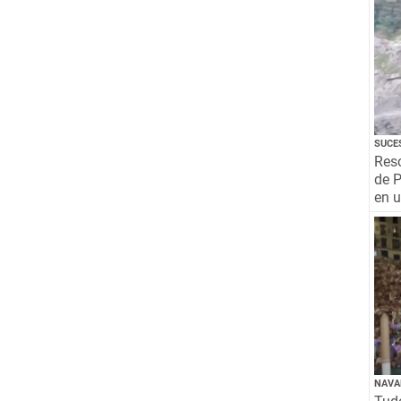
SUCE
Resc
de P
en 
NAVA