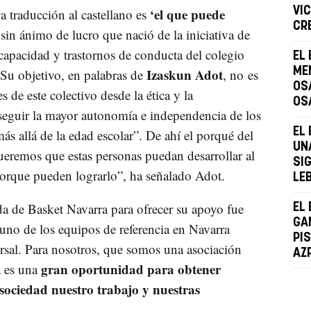
‘el que puede
VIC
traducción al castellano es
CR
 sin ánimo de lucro que nació de la iniciativa de
apacidad y trastornos de conducta del colegio
EL
Izaskun Adot
MEN
u objetivo, en palabras de
, no es
OS
s de este colectivo desde la ética y la
OS
nseguir la mayor autonomía e independencia de los
EL
s allá de la edad escolar”. De ahí el porqué del
UN
eremos que estas personas puedan desarrollar al
SI
orque pueden lograrlo”, ha señalado Adot.
LE
da de Basket Navarra para ofrecer su apoyo fue
EL
GA
uno de los equipos de referencia en Navarra
PI
ersal. Para nosotros, que somos una asociación
AZ
gran oportunidad para obtener
 es una
 sociedad nuestro trabajo y nuestras