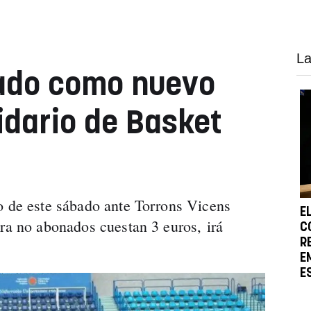
La
tado como nuevo
idario de Basket
o de este sábado ante Torrons Vicens
E
ara no abonados cuestan 3 euros, irá
C
R
E
E