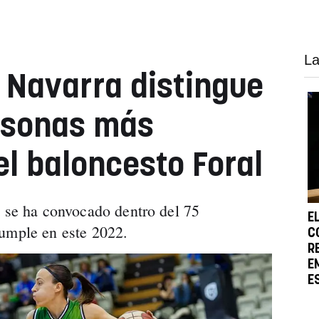
La
 Navarra distingue
rsonas más
l baloncesto Foral
t se ha convocado dentro del 75
E
cumple en este 2022.
C
R
E
E