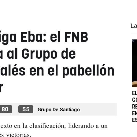
La
liga Eba: el FNB
a al Grupo de
alés en el pabellón
r
E
C
R
80
55
Grupo De Santiago
E
E
exto en la clasificación, liderando a un
s victorias.