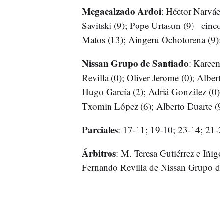
Megacalzado Ardoi
: Héctor Narváe
Savitski (9); Pope Urtasun (9) –cinco
Matos (13); Aingeru Ochotorena (9); 
Nissan Grupo de Santiado
: Kareem
Revilla (0); Oliver Jerome (0); Alber
Hugo García (2); Adriá González (0)
Txomin López (6); Alberto Duarte (9
Parciales
: 17-11; 19-10; 23-14; 21-
Árbitros
: M. Teresa Gutiérrez e Iñig
Fernando Revilla de Nissan Grupo d