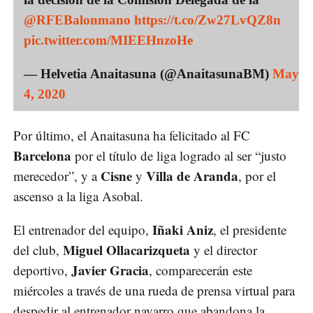
@RFEBalonmano
https://t.co/Zw27LvQZ8n
pic.twitter.com/MIEEHnzoHe
— Helvetia Anaitasuna (@AnaitasunaBM)
May
4, 2020
Por último, el Anaitasuna ha felicitado al FC
Barcelona
por el título de liga logrado al ser “justo
Cisne
Villa de Aranda
merecedor”, y a
y
, por el
ascenso a la liga Asobal.
Iñaki Aniz
El entrenador del equipo,
, el presidente
Miguel Ollacarizqueta
del club,
y el director
Javier Gracia
deportivo,
, comparecerán este
miércoles a través de una rueda de prensa virtual para
despedir al entrenador navarro que abandona la