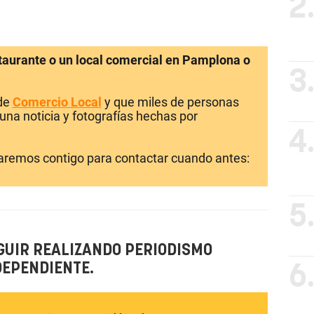
2
staurante o un local comercial en Pamplona o
3
 de
Comercio Local
y que miles de personas
una noticia y fotografías hechas por
4
laremos contigo para contactar cuando antes:
5
GUIR REALIZANDO PERIODISMO
DEPENDIENTE.
6