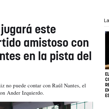
La
 jugará este
rtido amistoso con
tes en la pista del
E
C
niz no puede contar con Raúl Nantes, el
R
E
on Ander Izquierdo.
E