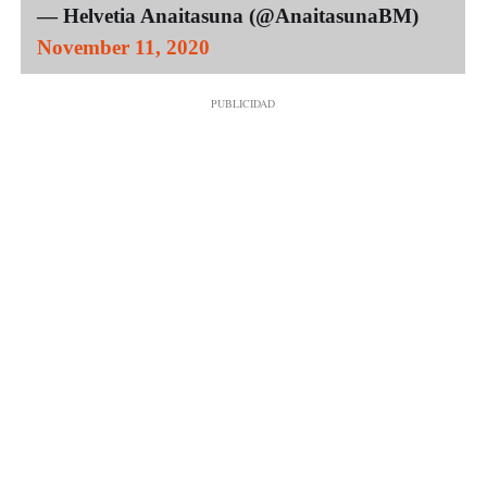
— Helvetia Anaitasuna (@AnaitasunaBM)
November 11, 2020