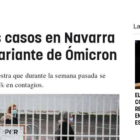
La
 casos en Navarra
variante de Ómicron
stra que durante la semana pasada se
% en contagios.
E
C
R
E
E