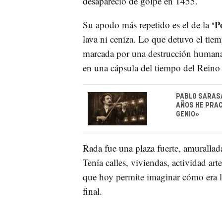
desapareció de golpe en 1455.
‘P
Su apodo más repetido es el de la
lava ni ceniza. Lo que detuvo el tiem
marcada por una destrucción humana, 
en una cápsula del tiempo del Reino
PABLO SARASA
AÑOS HE PRAC
GENIO»
Rada fue una plaza fuerte, amurallada
Tenía calles, viviendas, actividad ar
que hoy permite imaginar cómo era la
final.