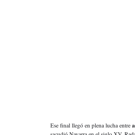
a
Ese final llegó en plena lucha entre
sacudió Navarra en el siglo XV. Rada