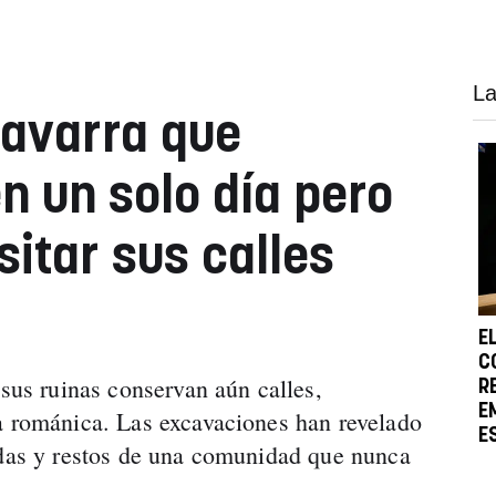
La
Navarra que
n un solo día pero
itar sus calles
E
C
 sus ruinas conservan aún calles,
R
E
a románica. Las excavaciones han revelado
E
adas y restos de una comunidad que nunca