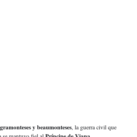
gramonteses y beaumonteses
, la guerra civil que
Príncipe de Viana
 se mantuvo fiel al
,