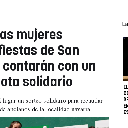
La
las mujeres
 fiestas de San
 contarán con un
lota solidario
E
C
á lugar un sorteo solidario para recaudar
R
E
 de ancianos de la localidad navarra.
E