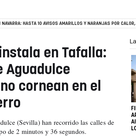
 NAVARRA: HASTA 10 AVISOS AMARILLOS Y NARANJAS POR CALOR,
La
instala en Tafalla:
e Aguadulce
 no cornean en el
erro
F
A
ulce (Sevilla) han recorrido las calles de
A
L
mpo de 2 minutos y 36 segundos.