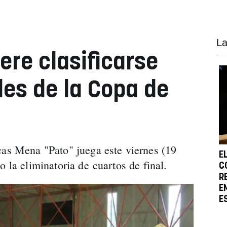
La
iere clasificarse
les de la Copa de
cas Mena "Pato" juega este viernes (19
E
o la eliminatoria de cuartos de final.
C
R
E
E