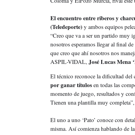
Coloma y ElPozo Murcia, rival éste úl
El encuentro entre riberos y charcu
(Teledeporte)
y ambos equipos pelea
“Creo que va a ser un partido muy i
nosotros esperamos llegar al final de
que creo que ahí nosotros nos manej
José Lucas Mena ‘
ASPIL-VIDAL,
El técnico reconoce la dificultad de
por ganar títulos
en todas las compe
momento de juego, resultados y confi
Tienen una plantilla muy completa”, 
El uno a uno ‘Pato’ conoce con detall
misma. Así comienza hablando de la ú