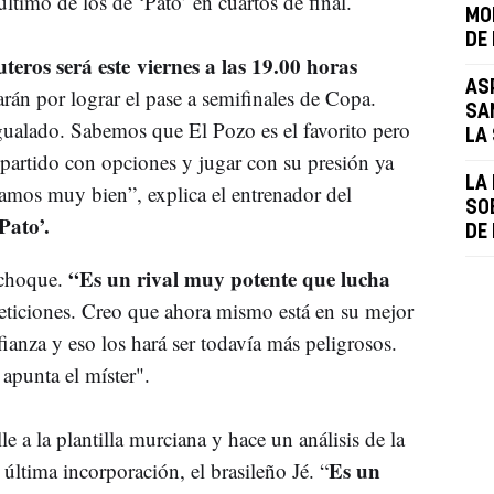
timo de los de ‘Pato’ en cuartos de final.
MO
DE
teros será este viernes a las 19.00 horas
ASP
rán por lograr el pase a semifinales de Copa.
SA
gualado. Sabemos que El Pozo es el favorito pero
LA
 partido con opciones y jugar con su presión ya
LA 
amos muy bien”, explica el entrenador del
SO
Pato’.
DE
“Es un rival muy potente que lucha
l choque.
ticiones. Creo que ahora mismo está en su mejor
anza y eso los hará ser todavía más peligrosos.
apunta el míster".
e a la plantilla murciana y hace un análisis de la
Es un
ltima incorporación, el brasileño Jé. “