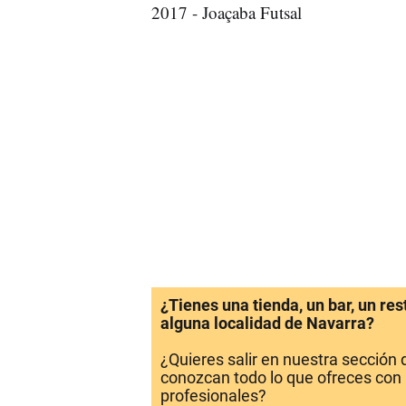
2017 - Joaçaba Futsal
¿Tienes una tienda, un bar, un re
alguna localidad de Navarra?
¿Quieres salir en nuestra sección
conozcan todo lo que ofreces con 
profesionales?