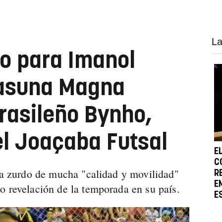
La
o para Imanol
sasuna Magna
brasileño Bynho,
l Joaçaba Futsal
E
C
ala zurdo de mucha "calidad y movilidad"
R
E
o revelación de la temporada en su país.
E