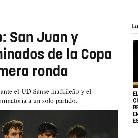
La
o: San Juan y
minados de la Copa
imera ronda
 ante el UD Sanse madrileño y el
E
minatoria a un solo partido.
C
R
E
E