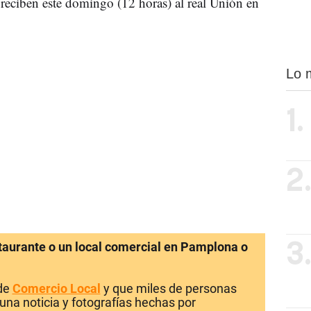
 reciben este domingo (12 horas) al real Unión en
Lo 
1.
2
staurante o un local comercial en Pamplona o
3
 de
Comercio Local
y que miles de personas
una noticia y fotografías hechas por