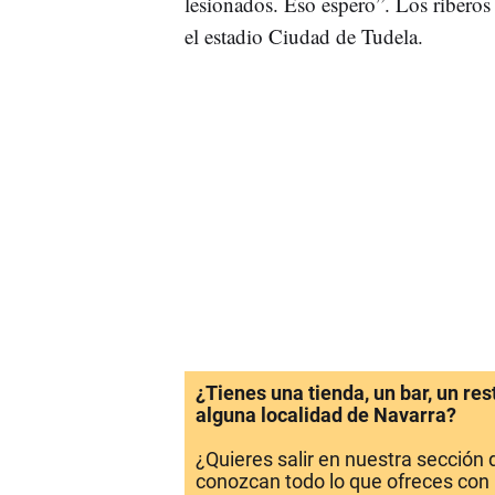
lesionados. Eso espero”. Los riberos
el estadio Ciudad de Tudela.
¿Tienes una tienda, un bar, un re
alguna localidad de Navarra?
¿Quieres salir en nuestra sección
conozcan todo lo que ofreces con 