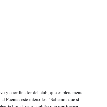
tivo y coordinador del club, que es plenamente
 al Fuentes este miércoles. "Sabemos que si
nos tocará
legría brutal, pero también que