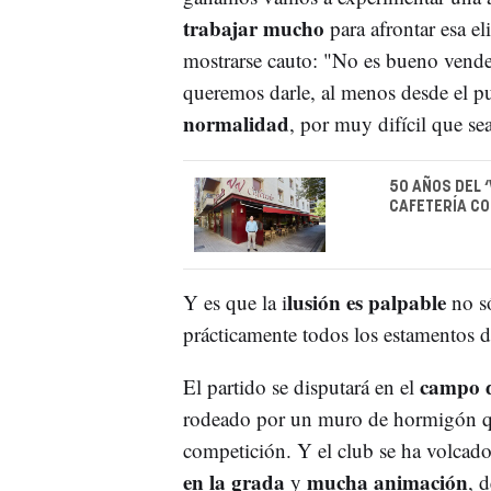
trabajar mucho
para afrontar esa el
mostrarse cauto: "No es bueno vender 
queremos darle, al menos desde el p
normalidad
, por muy difícil que sea
50 AÑOS DEL ‘
CAFETERÍA CO
lusión es palpable
Y es que la i
no só
prácticamente todos los estamentos d
campo 
El partido se disputará en el
rodeado por un muro de hormigón qu
competición. Y el club se ha volcad
en la grada
mucha animación
y
, 