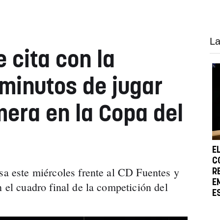
La
 cita con la
 minutos de jugar
mera en la Copa del
E
C
asa este miércoles frente al CD Fuentes y
R
E
n el cuadro final de la competición del
E