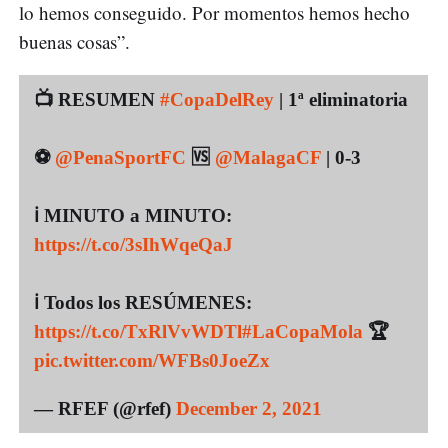
lo hemos conseguido. Por momentos hemos hecho
buenas cosas”.
📺 RESUMEN
#CopaDelRey
| 1ª eliminatoria
⚽
@PenaSportFC
🆚
@MalagaCF
| 0-3
ℹ️ MINUTO a MINUTO:
https://t.co/3sIhWqeQaJ
ℹ️ Todos los RESÚMENES:
https://t.co/TxRlVvWDTl
#LaCopaMola
🏆
pic.twitter.com/WFBs0JoeZx
— RFEF (@rfef)
December 2, 2021