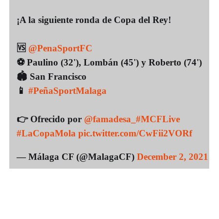
¡A la siguiente ronda de Copa del Rey!
🆚
@PenaSportFC
⚽️ Paulino (32'), Lombán (45') y Roberto (74')
🏟️ San Francisco
📱
#PeñaSportMalaga
👉 Ofrecido por
@famadesa_
#MCFLive
#LaCopaMola
pic.twitter.com/CwFii2VORf
— Málaga CF (@MalagaCF)
December 2, 2021