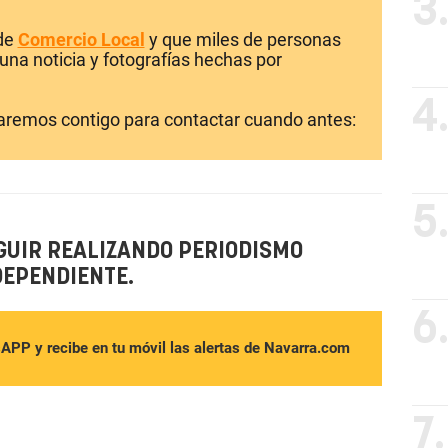
3
 de
Comercio Local
y que miles de personas
una noticia y fotografías hechas por
4
laremos contigo para contactar cuando antes:
5
GUIR REALIZANDO PERIODISMO
DEPENDIENTE.
6
sAPP y recibe en tu móvil las alertas de Navarra.com
7.