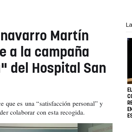
La
 navarro Martín
e a la campaña
" del Hospital San
E
C
e que es una “satisfacción personal” y
R
E
der colaborar con esta recogida.
E