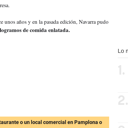
resa.
e unos años y en la pasada edición, Navarra pudo
logramos de comida enlatada.
Lo 
1.
2
staurante o un local comercial en Pamplona o