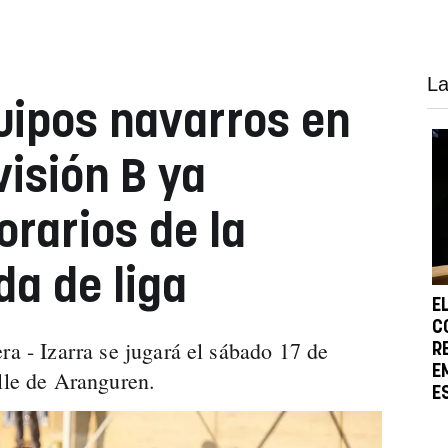
La
uipos navarros en
visión B ya
orarios de la
da de liga
E
C
ra - Izarra se jugará el sábado 17 de
R
E
alle de Aranguren.
E