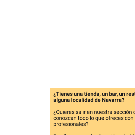
¿Tienes una tienda, un bar, un re
alguna localidad de Navarra?
¿Quieres salir en nuestra sección
conozcan todo lo que ofreces con 
profesionales?