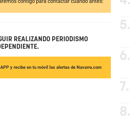
4
laremos contigo para contactar cuando antes:
5
GUIR REALIZANDO PERIODISMO
DEPENDIENTE.
6
sAPP y recibe en tu móvil las alertas de Navarra.com
7.
8