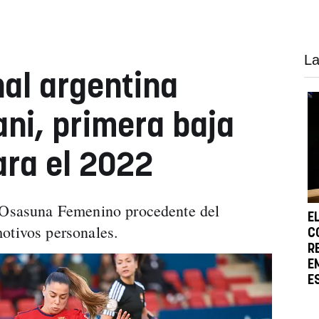
La
nal argentina
ni, primera baja
ra el 2022
a Osasuna Femenino procedente del
E
otivos personales.
C
R
E
E