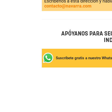
Escríbenos a esta dirección y hab
contacto@navarra.com
APÓYANOS PARA SE
IN
Suscríbete gratis a nuestro What