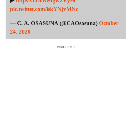
▶️
https://t.co/NBtgwZEyr6
pic.twitter.com/iskYNjvMNc
— C. A. OSASUNA (@CAOsasuna)
October
24, 2020