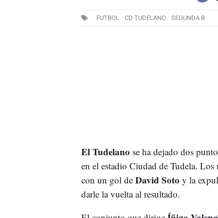
FUTBOL
CD TUDELANO
SEGUNDA B
El Tudelano
se ha dejado dos punto
en el estadio Ciudad de Tudela. Los 
David Soto
con un gol de
y la expu
darle la vuelta al resultado.
Íñigo Valenci
El conjunto que dirige