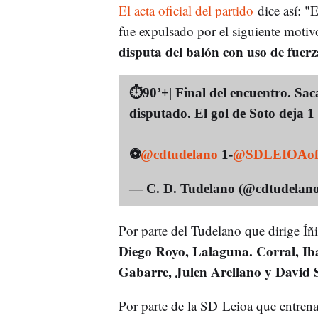
El acta oficial del partido
dice así: "
fue expulsado por el siguiente motiv
disputa del balón con uso de fuerz
⏱90’+| Final del encuentro. Sa
disputado. El gol de Soto deja 1
⚽️
@cdtudelano
1-
@SDLEIOAofi
— C. D. Tudelano (@cdtudelan
Por parte del Tudelano que dirige Íñ
Diego Royo, Lalaguna. Corral, Iba
Gabarre, Julen Arellano y David 
Por parte de la SD Leioa que entre