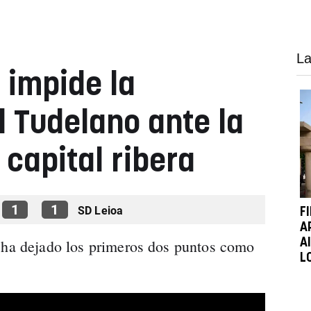
La
 impide la
 Tudelano ante la
 capital ribera
1
1
SD Leioa
F
A
e ha dejado los primeros dos puntos como
A
L