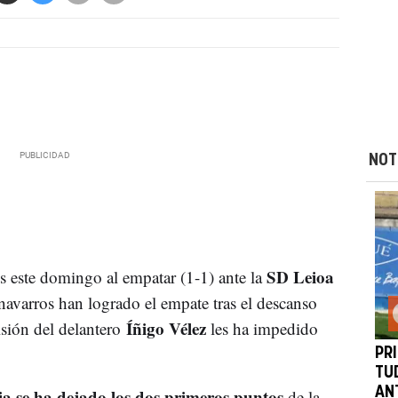
NOT
SD Leioa
s este domingo al empatar (1-1) ante la
navarros han logrado el empate tras el descanso
Íñigo Vélez
lsión del delantero
les ha impedido
PRI
TU
a se ha dejado los dos primeros puntos
AN
de la