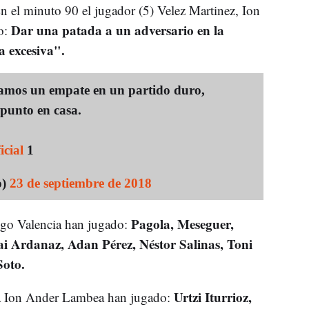
En el minuto 90 el jugador (5) Velez Martinez, Ion
Dar una patada a un adversario en la
o:
a excesiva".
camos un empate en un partido duro,
 punto en casa.
cial
1
o)
23 de septiembre de 2018
Pagola, Meseguer,
igo Valencia han jugado:
i Ardanaz, Adan Pérez, Néstor Salinas, Toni
Soto.
Urtzi Iturrioz,
na Ion Ander Lambea han jugado: